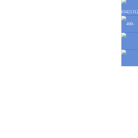
6342131
400-
118-3363