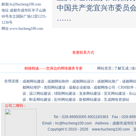
邮箱:hc@hucheng100.com
中国共产党宜兴市委员会宣传部 
地址:成都市成华区羊子山路
68号东立国际广场12层1235-
……
1236号
网址:www.hucheng100.com
查看联系方式
相辅相诚——您身边的网络服务专家
网站首页
|
了解互成
|
域
友情连接：
成都网站建设
-
成都网站制作
-
成都网站设计
-
成都网站推广
-
成都网
都网站维护
-
资阳网站建设
-
成都企业邮箱
-
成都网络公司
-
CRM软件
设
-
温江网站建设
-
绵阳网站建设
-
龙泉网站建设
-
宜宾网站建设
-
乐山
设
-
郫县网站建设
-
彭州网站建设
-
新都网站建设
-
互成网络资源站
公司二维码：
Tel：028-89993005 4001183363 Fax：028-8
Email：hc@hucheng100.com Address：成都市
Copyright © 2010 - 2026
www.hucheng100.com
互