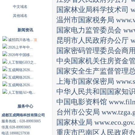
中文域名
国家林业局科学技术司 www.for
其他域名
温州市国家税务局 www.wzg
国家电力监管委员会 www.12
新闻资讯
昆明市人民政府办公厅 www.k
诚招四川各地...
顶
2026上半年中...
国家密码管理委员会商用密码管理
2026年中国移...
中央国家机关住房资金管理中心 
人工智能GEO之...
国家安全生产监督管理总局 ww
互成网络2026...
互成网络2026...
上海市国家保密局 www.shbm
互成网络2026...
中华人民共和国国家知识产权局 w
人工智能AI+电...
中国电影资料馆 www.filmarc
服务中心
台州市公安局 www.tzga.go
成都互成网络科技有限公司
国家林业局 www.eco.gov.
服务热线：028-89993005
传真:028-89993005
重庆市巴南区人民政府办公室 w
电话:18908237938