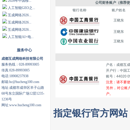
2026年中国移...
公司财务
账户（推荐使
人工智能GEO之...
银行名称
账户姓名
互成网络2026...
王晓东
互成网络2026...
互成网络2026...
王晓东
人工智能AI+电...
王晓东
服务中心
成都互成网络科技有限公司
服务热线：028-89993005
户名：成都互
传真:028-89993005
开户行：中国
电话:18908237938
账号：44020 05
邮箱:hc@hucheng100.com
注意：请不要
地址:成都市成华区羊子山路
另外，对公账
68号东立国际广场12层1235-
户。
1236号
网址:www.hucheng100.com
指定银行官方网站