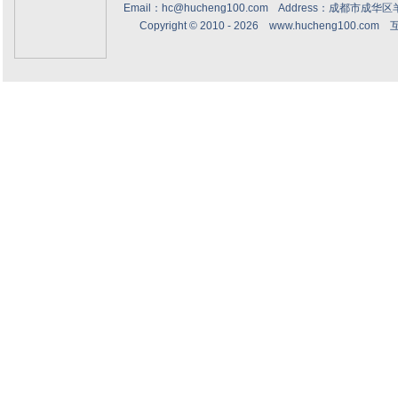
Email：hc@hucheng100.com Address：成都市
Copyright © 2010 - 2026
www.hucheng100.com
互